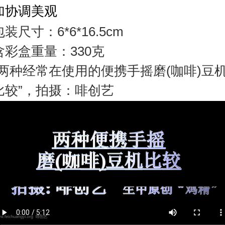
加协调美观
包装尺寸：
6*6*16.5cm
含彩盒重量：330克
“两种经常在使用的便携手摇磨(咖啡)豆
比较”，拍摄：啡创艺