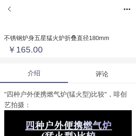
不锈钢炉身五星猛火炉折叠直径180mm
￥165.00
介绍
评论
"四种户外便携燃气炉(猛火型)比较"，啡创
艺拍摄：